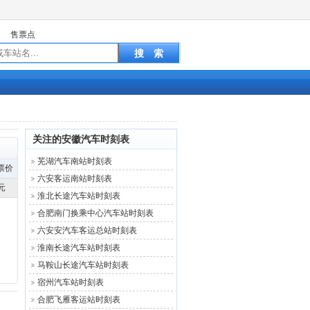
售票点
关注的安徽汽车时刻表
芜湖汽车南站时刻表
票价
六安客运南站时刻表
元
淮北长途汽车站时刻表
合肥南门换乘中心汽车站时刻表
六安安汽车客运总站时刻表
淮南长途汽车站时刻表
马鞍山长途汽车站时刻表
宿州汽车站时刻表
合肥飞雁客运站时刻表