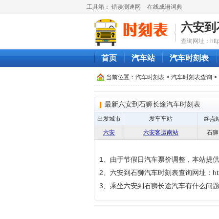
工具箱：
错误测速网
在线成语词典
六安到
查询网址：http://
首页
汽车站
汽车时刻表
当前位置：
汽车时刻表
>
汽车时刻表查询
>
最新六安到石狮长途汽车时刻表
出发城市
发车车站
终点
六安
六安客运南站
石狮
1、由于节假日汽车票价调整，本站提
2、六安到石狮汽车时刻表查询网址：http://qich
3、乘坐六安到石狮长途汽车有什么问