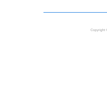
Copyright 