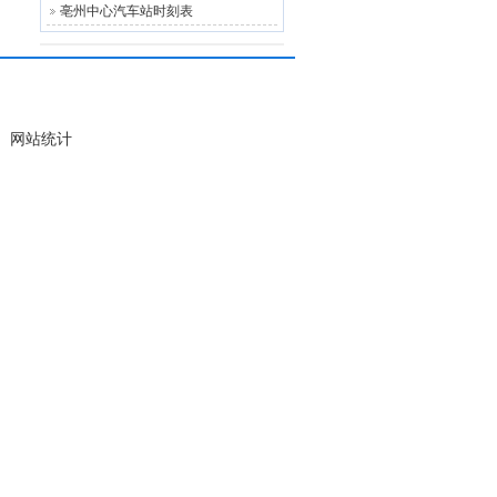
亳州中心汽车站时刻表
d
网站统计