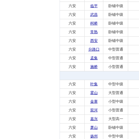
六安
临平
卧铺中级
六安
武昌
卧铺中级
六安
柯桥
卧铺中级
六安
常熟
卧铺中级
六安
西安
卧铺中级
六安
分路口
中型普通
六安
孟集
中型普通
六安
施桥
小型普通
六安
叶集
中型中级
六安
霍山
大型普通
六安
金寨
小型中级
六安
双河
小型普通
六安
嘉兴
大型高一
六安
萧山
卧铺中级
六安
扬州
中型中级