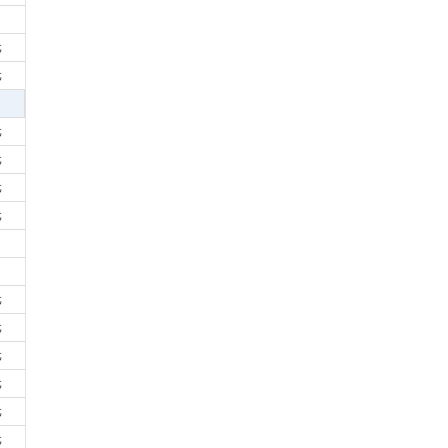
元
元
元
元
元
元
元
元
元
元
元
元