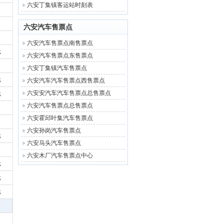
六安丁集镇客运站时刻表
六安汽车售票点
六安汽车售票点南售票点
元
六安汽车售票点东售票点
六安丁集镇汽车售票点
元
六安汽车汽车售票点西售票点
六安安汽车汽车售票点总售票点
元
六安汽车售票点总售票点
六安霍邱叶集汽车售票点
六安孙岗汽车售票点
元
六安马头汽车售票点
六安木厂汽车售票点中心
元
元
元