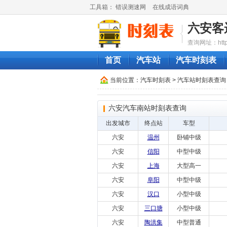
工具箱：
错误测速网
在线成语词典
六安客
查询网址：http://
首页
汽车站
汽车时刻表
当前位置：
汽车时刻表
>
汽车站时刻表查询
六安汽车南站时刻表查询
出发城市
终点站
车型
六安
温州
卧铺中级
六安
信阳
中型中级
六安
上海
大型高一
六安
阜阳
中型中级
六安
汉口
小型中级
六安
三口塘
小型中级
六安
陶洪集
中型普通