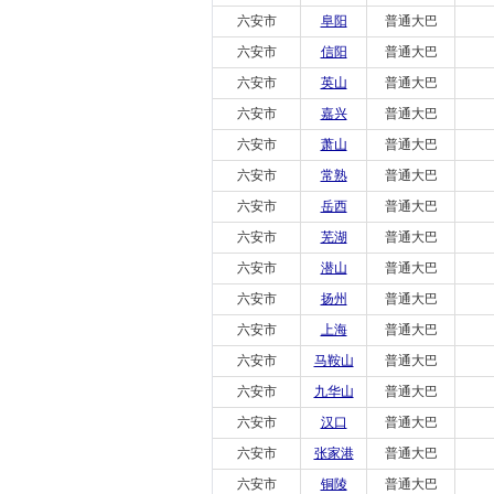
六安市
阜阳
普通大巴
六安市
信阳
普通大巴
六安市
英山
普通大巴
六安市
嘉兴
普通大巴
六安市
萧山
普通大巴
六安市
常熟
普通大巴
六安市
岳西
普通大巴
六安市
芜湖
普通大巴
六安市
潜山
普通大巴
六安市
扬州
普通大巴
六安市
上海
普通大巴
六安市
马鞍山
普通大巴
六安市
九华山
普通大巴
六安市
汉口
普通大巴
六安市
张家港
普通大巴
六安市
铜陵
普通大巴