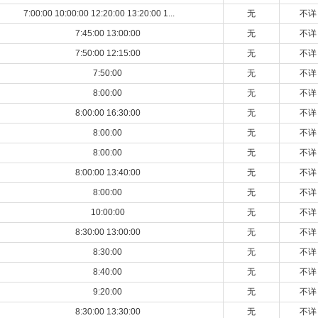
7:00:00 10:00:00 12:20:00 13:20:00 1...
无
不详
7:45:00 13:00:00
无
不详
7:50:00 12:15:00
无
不详
7:50:00
无
不详
8:00:00
无
不详
8:00:00 16:30:00
无
不详
8:00:00
无
不详
8:00:00
无
不详
8:00:00 13:40:00
无
不详
8:00:00
无
不详
10:00:00
无
不详
8:30:00 13:00:00
无
不详
8:30:00
无
不详
8:40:00
无
不详
9:20:00
无
不详
8:30:00 13:30:00
无
不详