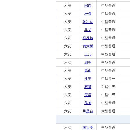
六安
宋岗
中型普通
六安
松棵
中型普通
六安
响洪甸
中型普通
六安
乌龙
中型普通
六安
鲜花岭
中型普通
六安
黄大桥
中型普通
六安
三元
中型普通
六安
邹拐
中型普通
六安
高山
中型普通
六安
江宁
中型高一
六安
石狮
卧铺中级
六安
安庆
中型中级
六安
苏埠
中型普通
六安
凤凰台
大型普通
六安
南官亭
中型普通