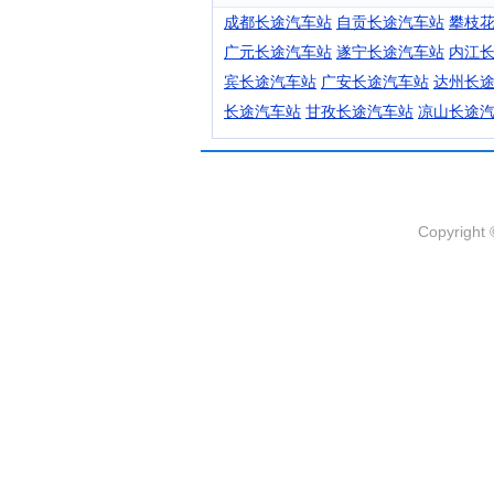
成都长途汽车站
自贡长途汽车站
攀枝
广元长途汽车站
遂宁长途汽车站
内江
宾长途汽车站
广安长途汽车站
达州长
长途汽车站
甘孜长途汽车站
凉山长途
Copyright 