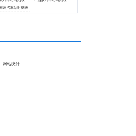
威汽车站时刻表
酒泉汽车站时刻表
南州汽车站时刻表
d
网站统计