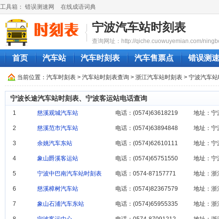
工具箱：
错误测速网
在线成语词典
宁波汽车站时刻表
查询网址：http://qiche.cuowuyemian.com/ningbo
首页
汽车站
汽车时刻表
汽车售票点
错误测
当前位置：
汽车时刻表
>
汽车站时刻表查询
>
浙江汽车站时刻表
> 宁波汽车
宁波长途汽车站时刻表、宁波客运站电话查询
1
慈溪观城汽车站
电话：(0574)63618219
地址：宁
2
慈溪范市汽车站
电话：(0574)63894848
地址：宁
3
余姚汽车东站
电话：(0574)62610111
地址：宁
4
象山爵溪客运站
电话：(0574)65751550
地址：宁
5
宁波中巴南汽车站时刻表
电话：0574-87157771‎
地址：浙
6
慈溪樟树汽车站
电话：(0574)82367579
7
象山石浦汽车东站
电话：(0574)65955335
地址：浙