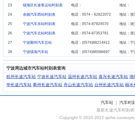
23
镇海区长途客运站时刻表
电话：
地址：
24
余姚汽车西站时刻表
电话：0574－62822072
地址：浙
25
宁波汽车东站时刻表
电话：0574-87924570‎
地址：浙
26
宁波汽车北站时刻表
电话：0574-87353791
地址：浙
27
宁波鄞州汽车总站
电话：(0574)88214912
地址：宁
28
宁波镇海汽车站
电话：(0574)86586697
地址：宁
宁波周边城市汽车站时刻表查询
杭州长途汽车站
宁波长途汽车站
温州长途汽车站
嘉兴长途汽车站
湖
华长途汽车站
衢州长途汽车站
舟山长途汽车站
台州长途汽车站
丽水
汽车站
|
汽车时
最新长途汽车时刻表
Copyright © 2010-2022 qiche.cuowuyem