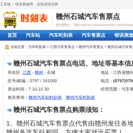
工具箱：
错误测速网
在线成语词典
赣州石城汽车售票点
查询网址：http://qiche.cuowuyemian.com/shoupi
首页
汽车站
汽车时刻表
汽车售票点
错误测
当前位置：
汽车时刻表
>
江西汽车售票点
>
赣州汽车售票点
> 赣州石城汽车
赣州石城汽车售票点电话、地址等基本信
所在区:
江西
-
赣州
- 石城
地址：江西省赣
区号/邮编：0797 / 341000
电话：
(0797)57
营业时间：7:10-22.30
经营范围：汽车
相关查询：
赣州汽车站时刻表
、
赣州汽车时刻表
赣州石城汽车售票点购票须知：
1、赣州石城汽车售票点代售由赣州发往各
赣州各汽车站相同，方便大家就近买票！