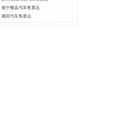
|
南宁横县汽车售票点
|
莆田汽车售票点