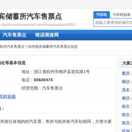
宾储蓄所汽车售票点
汽车站
汽车时刻表
qiche.cuowuyemian.com/shoupiaodian/4051/
汽车售票点
错误测速网
杭州汽车售票点
> 杭州迎宾储蓄所汽车售票点信息
地址等基本信息
大家
地址：浙江省杭州市桐庐县迎宾路1号
重庆
电话：
60600474
廊坊
经营范围：汽车售票点
茂名
车时刻表
廊坊
南京
知：
南京
杭州发往各地的的汽车票，售价与杭州各汽车站相同，方便大家
南充
苏州