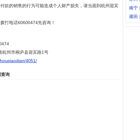
、付款的销售的行为可能造成个人财产损失，请当面到杭州迎宾
南宁
莆田
打电话60600474先咨询！
474
省杭州市桐庐县迎宾路1号
shoupiaodian/4051/
图查询