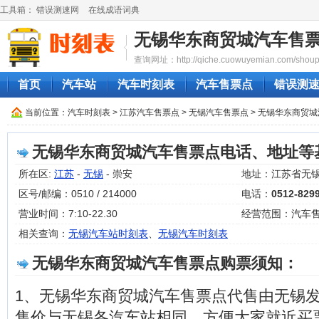
工具箱：
错误测速网
在线成语词典
无锡华东商贸城汽车售
查询网址：http://qiche.cuowuyemian.com/shoupi
首页
汽车站
汽车时刻表
汽车售票点
错误测
当前位置：
汽车时刻表
>
江苏汽车售票点
>
无锡汽车售票点
> 无锡华东商贸
无锡华东商贸城汽车售票点电话、地址等
所在区:
江苏
-
无锡
- 崇安
地址：江苏省无
区号/邮编：0510 / 214000
电话：
0512-829
营业时间：7:10-22.30
经营范围：汽车
相关查询：
无锡汽车站时刻表
、
无锡汽车时刻表
无锡华东商贸城汽车售票点购票须知：
1、无锡华东商贸城汽车售票点代售由无锡
售价与无锡各汽车站相同，方便大家就近买