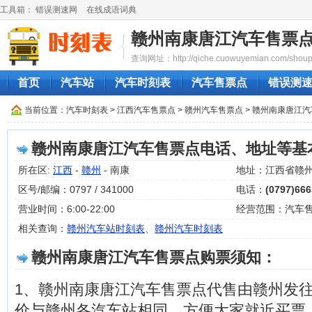
工具箱：
错误测速网
在线成语词典
赣州南康唐江汽车售票
查询网址：http://qiche.cuowuyemian.com/shoupi
首页
汽车站
汽车时刻表
汽车售票点
错误测
当前位置：
汽车时刻表
>
江西汽车售票点
>
赣州汽车售票点
> 赣州南康唐江
赣州南康唐江汽车售票点电话、地址等基
所在区:
江西
-
赣州
- 南康
地址：江西省赣
区号/邮编：0797 / 341000
电话：
(0797)66
营业时间：6:00-22:00
经营范围：汽车
相关查询：
赣州汽车站时刻表
、
赣州汽车时刻表
赣州南康唐江汽车售票点购票须知：
1、赣州南康唐江汽车售票点代售由赣州发
价与赣州各汽车站相同，方便大家就近买票