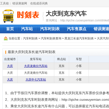
工具箱：
错误测速网
在线成语词典
大庆到克东汽车
查询网址：http://qiche.cuowuyemian.com/shikeb
首页
汽车站
汽车时刻表
汽车售票点
错误测
当前位置：
汽车时刻表
>
汽车时刻表查询
>
黑龙江长途汽车时刻表
>
大庆汽车
最新大庆到克东长途汽车时刻表
出发城市
发车车站
终点站
车型
大庆
大庆龙南分汽车站
克东
小客
大庆
大庆龙南分汽车站
克东
小客
大庆
大庆中七汽车站
克东
小客
1、由于节假日汽车票价调整，本站提供大庆到克东汽车票价仅供参
2、大庆到克东汽车时刻表查询网址：http://qiche.cuowuyemian.com/sh
3、乘坐大庆到克东长途汽车有什么问题，可以选择最近汽车站电话