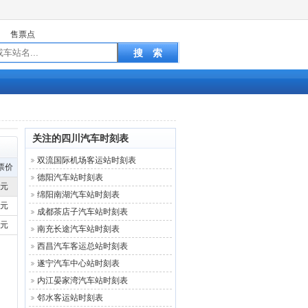
售票点
关注的四川汽车时刻表
双流国际机场客运站时刻表
票价
德阳汽车站时刻表
2元
绵阳南湖汽车站时刻表
2元
成都茶店子汽车站时刻表
2元
南充长途汽车站时刻表
西昌汽车客运总站时刻表
遂宁汽车中心站时刻表
内江晏家湾汽车站时刻表
邻水客运站时刻表