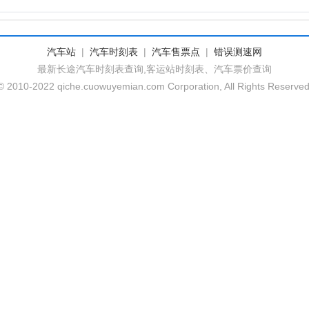
汽车站
|
汽车时刻表
|
汽车售票点
|
错误测速网
最新长途汽车时刻表查询,客运站时刻表、汽车票价查询
© 2010-2022 qiche.cuowuyemian.com Corporation, All Rights Reserve