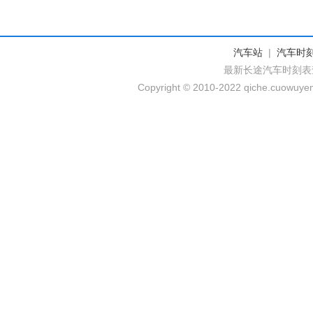
汽车站
|
汽车时
最新长途汽车时刻表
Copyright © 2010-2022 qiche.cuowuyem