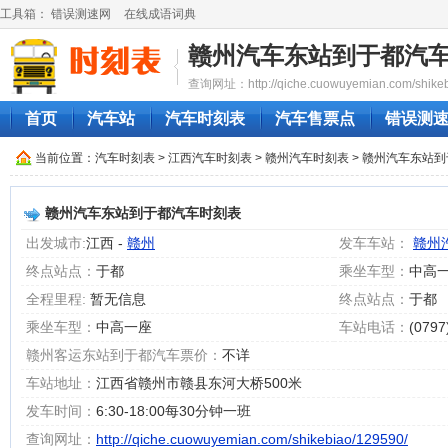
工具箱：
错误测速网
在线成语词典
赣州汽车东站到于都汽
查询网址：http://qiche.cuowuyemian.com/shikeb
首页
汽车站
汽车时刻表
汽车售票点
错误测
当前位置：
汽车时刻表
>
江西汽车时刻表
>
赣州汽车时刻表
> 赣州汽车东站
赣州汽车东站到于都汽车时刻表
出发城市:
江西 -
赣州
发车车站：
赣州
终点站点：
于都
乘坐车型：
中高
全程里程:
暂无信息
终点站点：
于都
乘坐车型：
中高一座
车站电话：
(0797
赣州客运东站到于都汽车票价：
不详
车站地址：
江西省赣州市赣县东河大桥500米
发车时间：
6:30-18:00每30分钟一班
查询网址：
http://qiche.cuowuyemian.com/shikebiao/129590/