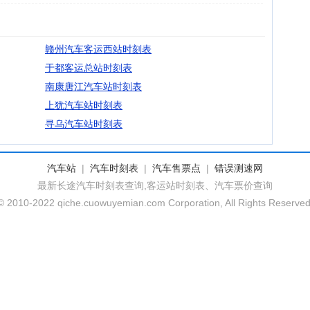
赣州汽车客运西站时刻表
于都客运总站时刻表
南康唐江汽车站时刻表
上犹汽车站时刻表
寻乌汽车站时刻表
汽车站
|
汽车时刻表
|
汽车售票点
|
错误测速网
最新长途汽车时刻表查询,客运站时刻表、汽车票价查询
© 2010-2022 qiche.cuowuyemian.com Corporation, All Rights Reserve