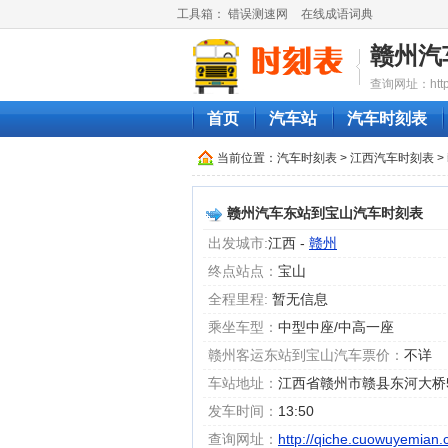
工具箱：
错误测速网
在线成语词典
赣州汽
查询网址：http://
首页
汽车站
汽车时刻表
当前位置：
汽车时刻表
>
江西汽车时刻表
>
赣州汽车东站到宝山汽车时刻表
出发城市:
江西 -
赣州
终点站点：
宝山
全程里程:
暂无信息
乘坐车型：
中型中座/中高一座
赣州客运东站到宝山汽车票价：
不详
车站地址：
江西省赣州市赣县东河大桥5
发车时间：
13:50
查询网址：
http://qiche.cuowuyemian.