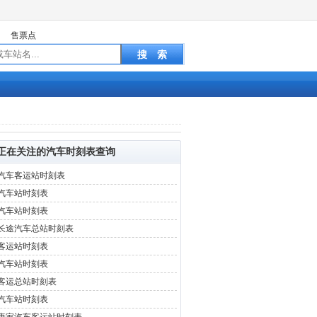
售票点
正在关注的汽车时刻表查询
汽车客运站时刻表
汽车站时刻表
汽车站时刻表
长途汽车总站时刻表
客运站时刻表
汽车站时刻表
客运总站时刻表
汽车站时刻表