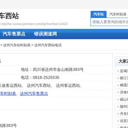
车西站
汽车站
汽车时刻表
/qiche.cuowuyemian.com/qichezhan1442/
汽车售票点
错误测速网
>
达州汽车站时刻表
> 达州汽车西站电话
息
大家
地址：四川省达州市金山南路383号
盐城
电话：0818-2525535‎
丽江
长途客运西站、 达州汽车西站、 达州客运西站、
栖霞
济南
车时刻表
、
达州汽车售票点
砚山
随州
丹东
信宜
路383号