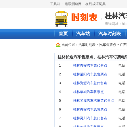
工具箱：
错误测速网
在线成语词典
桂林汽
查询网址：http://
首页
汽车站
汽车时刻表
当前位置：
汽车时刻表
>
汽车售票点
>
广西
桂林长途汽车售票点、桂林汽车订票电
1
桂林兴安汽车票代售点
电话：
2
桂林灌阳汽车总售票点
电话：
3
桂林资源汽车总代售点
电话：
4
桂林恭城汽车售票点
电话：
5
桂林琴潭汽车汽车票代售点
电话：
6
桂林兴安汽车总售票点
电话：
7
桂林灵川汽车总代售点
电话：