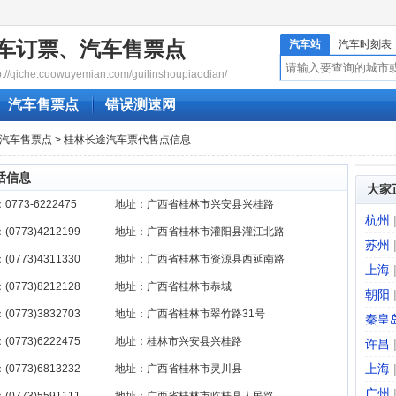
车订票、汽车售票点
汽车站
汽车时刻表
qiche.cuowuyemian.com/guilinshoupiaodian/
汽车售票点
错误测速网
汽车售票点
> 桂林长途汽车票代售点信息
话信息
大家
0773-6222475
地址：广西省桂林市兴安县兴桂路
杭州
(0773)4212199
地址：广西省桂林市灌阳县灌江北路
苏州
(0773)4311330
地址：广西省桂林市资源县西延南路
上海
(0773)8212128
地址：广西省桂林市恭城
朝阳
(0773)3832703
地址：广西省桂林市翠竹路31号
秦皇
(0773)6222475
地址：桂林市兴安县兴桂路
许昌
上海
(0773)6813232
地址：广西省桂林市灵川县
广州