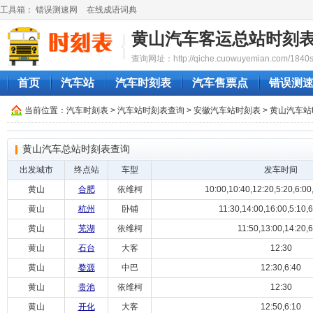
工具箱：
错误测速网
在线成语词典
黄山汽车客运总站时刻
查询网址：http://qiche.cuowuyemian.com/1840sh
首页
汽车站
汽车时刻表
汽车售票点
错误测
当前位置：
汽车时刻表
>
汽车站时刻表查询
>
安徽汽车站时刻表
>
黄山汽车站
黄山汽车总站时刻表查询
出发城市
终点站
车型
发车时间
黄山
合肥
依维柯
10:00,10:40,12:20,5:20,6:00,7
黄山
杭州
卧铺
11:30,14:00,16:00,5:10,6
黄山
芜湖
依维柯
11:50,13:00,14:20,6
黄山
石台
大客
12:30
黄山
婺源
中巴
12:30,6:40
黄山
贵池
依维柯
12:30
黄山
开化
大客
12:50,6:10