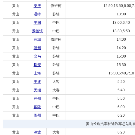
黄山
安庆
依维柯
12:50,13:50,6:00,7
黄山
温岭
卧铺
13:00
黄山
宁国
中巴
13:00,6:40
黄山
景德镇
中巴
13:30,5:50
黄山
宣城
依维柯
14:00
黄山
温州
卧铺
14:20
黄山
义乌
卧铺
15:00
黄山
瑞安
卧铺
15:30
黄山
上海
卧铺
15:30,5:40,7:10
黄山
宁波
大客
5:20
黄山
无锡
大客
5:40
黄山
苏州
中巴
5:50
黄山
铜陵
中巴
6:00
黄山
衢州
中巴
6:20
黄山长途汽车长途汽车总站时
黄山
深渡
大客
6:20