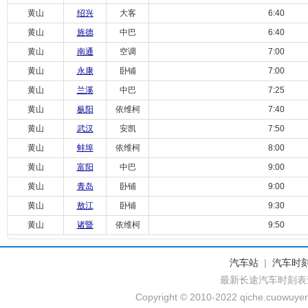
黄山
绍兴
大客
6:40
黄山
旌德
中巴
6:40
黄山
南通
空调
7:00
黄山
永康
卧铺
7:00
黄山
兰溪
中巴
7:25
黄山
枞阳
依维柯
7:40
黄山
武汉
安凯
7:50
黄山
蚌埠
依维柯
8:00
黄山
富阳
中巴
9:00
黄山
青岛
卧铺
9:00
黄山
敖江
卧铺
9:30
黄山
诸暨
依维柯
9:50
汽车站
|
汽车时
最新长途汽车时刻表
Copyright © 2010-2022 qiche.cuowuyem