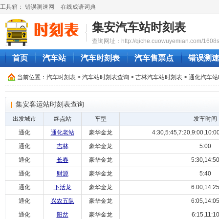
工具箱：
错误测速网
在线成语词典
集安汽车站时刻表
查询网址：http://qiche.cuowuyemian.com/1608sh
首页
汽车站
汽车时刻表
汽车售票点
错误测
当前位置：
汽车时刻表
>
汽车站时刻表查询
>
吉林汽车站时刻表
>
通化汽车站
集安客运站时刻表查询
出发城市
终点站
车型
发车时间
通化
通化老站
豪华金龙
4:30,5:45,7:20,9:00,10:00
通化
吉林
豪华金龙
5:00
通化
长春
豪华金龙
5:30,14:5
通化
财源
豪华金龙
5:40
通化
下活龙
豪华金龙
6:00,14:2
通化
兴农五队
豪华金龙
6:05,14:0
通化
阳岔
豪华金龙
6:15,11:1