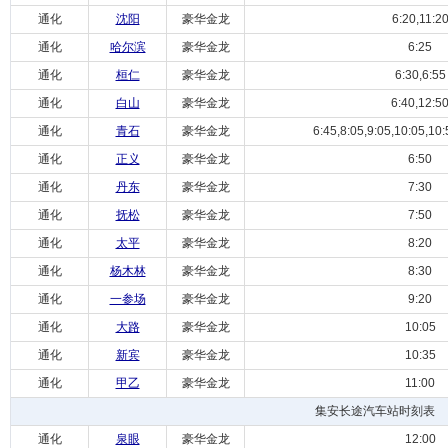
通化
沈阳
豪华金龙
6:20,11:2
通化
哈尔滨
豪华金龙
6:25
通化
桓仁
豪华金龙
6:30,6:55
通化
白山
豪华金龙
6:40,12:5
通化
青石
豪华金龙
6:45,8:05,9:05,10:05,10
通化
正义
豪华金龙
6:50
通化
丹东
豪华金龙
7:30
通化
抚松
豪华金龙
7:50
通化
太平
豪华金龙
8:20
通化
杨木林
豪华金龙
8:30
通化
一参场
豪华金龙
9:20
通化
大路
豪华金龙
10:05
通化
新宾
豪华金龙
10:35
通化
甲乙
豪华金龙
11:00
集安长途汽车站时刻表
通化
泉眼
豪华金龙
12:00