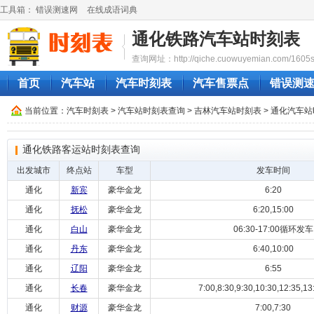
工具箱：
错误测速网
在线成语词典
通化铁路汽车站时刻表
查询网址：http://qiche.cuowuyemian.com/1605sh
首页
汽车站
汽车时刻表
汽车售票点
错误测
当前位置：
汽车时刻表
>
汽车站时刻表查询
>
吉林汽车站时刻表
>
通化汽车站
通化铁路客运站时刻表查询
出发城市
终点站
车型
发车时间
通化
新宾
豪华金龙
6:20
通化
抚松
豪华金龙
6:20,15:00
通化
白山
豪华金龙
06:30-17:00循环发车
通化
丹东
豪华金龙
6:40,10:00
通化
辽阳
豪华金龙
6:55
通化
长春
豪华金龙
7:00,8:30,9:30,10:30,12:35,13
通化
财源
豪华金龙
7:00,7:30