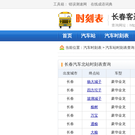
工具箱：
错误测速网
在线成语词典
长春客
查询网址：http://
首页
汽车站
汽车时刻表
当前位置：
汽车时刻表
>
汽车站时刻表查询
长春汽车北站时刻表查询
出发城市
终点站
车型
长春
杨大城子
豪华金龙
长春
四方坨子
豪华金龙
长春
玻璃城子
豪华金龙
长春
榆树
豪华金龙
长春
万宝
豪华金龙
长春
通榆
豪华金龙
长春
大榆
豪华金龙