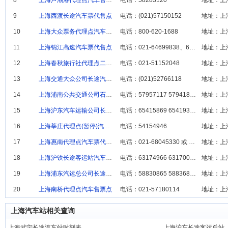
8
上海芦潮港代理点汽车售票点
电话：58283120
地址：上
9
上海西渡长途汽车票代售点
电话：(021)57150152
地址：上
10
上海大众票务代理点汽车售票点
电话：800-620-1688
地址：上
11
上海锦江高速汽车票代售点
电话：021-64699838、6464888
地址：上
12
上海春秋旅行社代理点二汽车售票点
电话：021-51152048
13
上海交通大众公司长途汽车票代售点
电话：(021)52766118
地址：上
14
上海浦南公共交通公司石化汽车站售票点
电话：57957117 57941860
地址：上
15
上海沪东汽车运输公司长途客运总站代售点
电话：65415869 65419360
地址：上
16
上海莘庄代理点(暂停)汽车售票点
电话：54154946
地址：上
17
上海惠南代理点汽车票代售点
电话：021-68045330 或 135647002
18
上海沪铁长途客运站汽车售票点
电话：63174966 63170080
地址：上
19
上海浦东汽运总公司长途客运分公司汽车票代售点
电话：58830865 58836840
地址：上
20
上海南桥代理点汽车售票点
电话：021-57180114
地址：上
上海汽车站相关查询
上海武宁长途汽车站时刻表
上海沪东长途客运总站